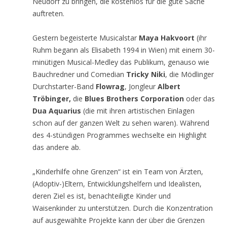
Neudorf zu bringen, die kostenlos für die gute Sache
auftreten.
Gestern begeisterte Musicalstar
Maya Hakvoort
(ihr
Ruhm begann als Elisabeth 1994 in Wien) mit einem 30-
minütigen Musical-Medley das Publikum, genauso wie
Bauchredner und Comedian
Tricky Niki
, die Mödlinger
Durchstarter-Band
Flowrag
, Jongleur
Albert
Tröbinger,
die
Blues Brothers Corporation
oder das
Dua Aquarius
(die mit ihren artistischen Einlagen
schon auf der ganzen Welt zu sehen waren). Während
des 4-stündigen Programmes wechselte ein Highlight
das andere ab.
„Kinderhilfe ohne Grenzen“ ist ein Team von Ärzten,
(Adoptiv-)Eltern, Entwicklungshelfern und Idealisten,
deren Ziel es ist, benachteiligte Kinder und
Waisenkinder zu unterstützen. Durch die Konzentration
auf ausgewählte Projekte kann der über die Grenzen