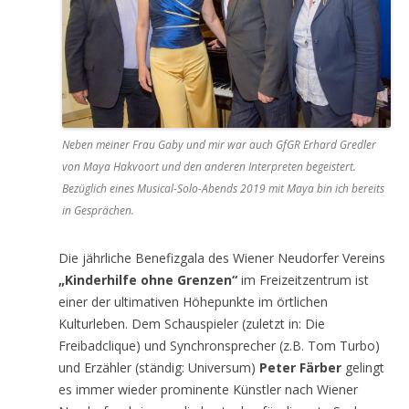
Neben meiner Frau Gaby und mir war auch GfGR Erhard Gredler
von Maya Hakvoort und den anderen Interpreten begeistert.
Bezüglich eines Musical-Solo-Abends 2019 mit Maya bin ich bereits
in Gesprächen.
Die jährliche Benefizgala des Wiener Neudorfer Vereins
„Kinderhilfe ohne Grenzen“
im Freizeitzentrum ist
einer der ultimativen Höhepunkte im örtlichen
Kulturleben. Dem Schauspieler (zuletzt in: Die
Freibadclique) und Synchronsprecher (z.B. Tom Turbo)
und Erzähler (ständig: Universum)
Peter Färber
gelingt
es immer wieder prominente Künstler nach Wiener