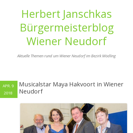
Herbert Janschkas
Bürgermeisterblog
Wiener Neudorf
Aktuelle Themen rund um Wiener Neudorf im Bezirk Mödling
Zum
Inhalt
springen
Musicalstar Maya Hakvoort in Wiener
APR. 9
Neudorf
2018