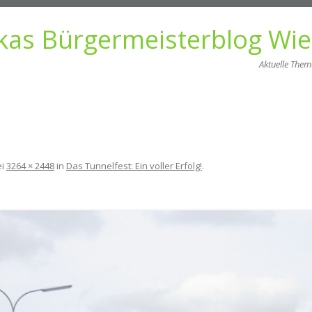
kas Bürgermeisterblog Wi
Aktuelle The
Zum
Inhalt
springen
ei
3264 × 2448
in
Das Tunnelfest: Ein voller Erfolg!
.