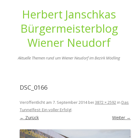
Herbert Janschkas
Bürgermeisterblog
Wiener Neudorf
Aktuelle Themen rund um Wiener Neudorf im Bezirk Mödling
Zum
Inhalt
springen
DSC_0166
Veröffentlicht am
7. September 2014
bei
3872 × 2592
in
Das
Tunnelfest: Ein voller Erfolg!
.
← Zurück
Weiter →