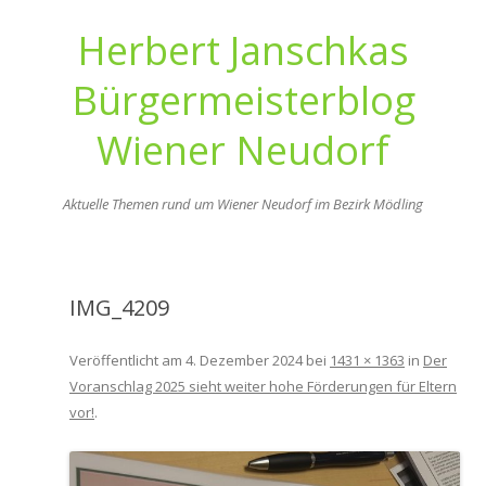
Herbert Janschkas
Bürgermeisterblog
Wiener Neudorf
Aktuelle Themen rund um Wiener Neudorf im Bezirk Mödling
Zum
Inhalt
springen
IMG_4209
Veröffentlicht am
4. Dezember 2024
bei
1431 × 1363
in
Der
Voranschlag 2025 sieht weiter hohe Förderungen für Eltern
vor!
.