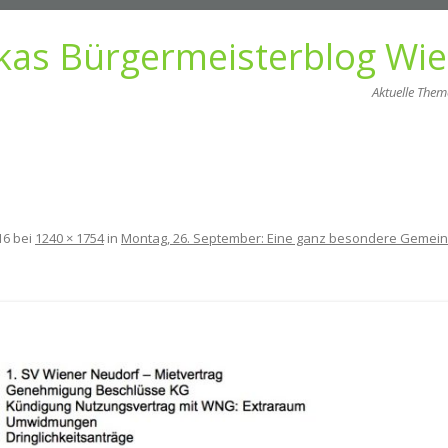
kas Bürgermeisterblog Wi
Aktuelle The
Zum
Inhalt
springen
16
bei
1240 × 1754
in
Montag, 26. September: Eine ganz besondere Gemein