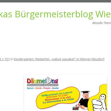
kas Bürgermeisterblog Wi
Aktuelle The
Zum
Inhalt
springen
5 × 151
in
Kindergarten: Weiterhin „native speaker“ in Wiener Neudorf
.