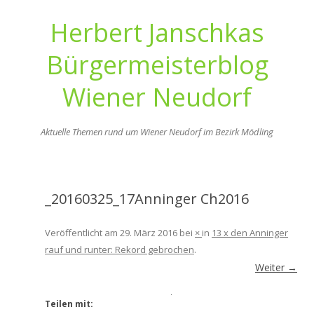
Herbert Janschkas
Bürgermeisterblog
Wiener Neudorf
Aktuelle Themen rund um Wiener Neudorf im Bezirk Mödling
Zum
Inhalt
springen
_20160325_17Anninger Ch2016
Veröffentlicht am
29. März 2016
bei
×
in
13 x den Anninger
rauf und runter: Rekord gebrochen
.
Weiter →
Teilen mit: