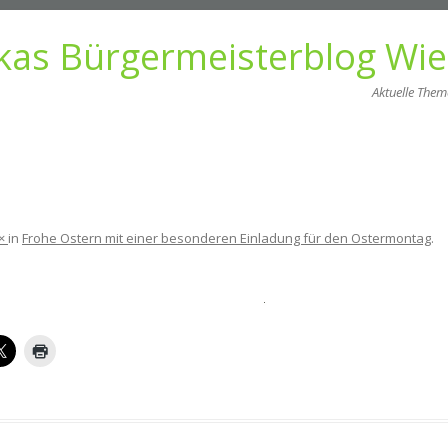
kas Bürgermeisterblog Wi
Aktuelle The
Zum
Inhalt
springen
×
in
Frohe Ostern mit einer besonderen Einladung für den Ostermontag
.