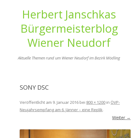
Herbert Janschkas
Bürgermeisterblog
Wiener Neudorf
Aktuelle Themen rund um Wiener Neudorf im Bezirk Mödling
Zum
Inhalt
springen
SONY DSC
Veröffentlicht am
9. Januar 2016
bei
800 × 1200
in
ÖVP-
Neujahrsempfang am 6. Jänner – eine Replik
.
Weiter →