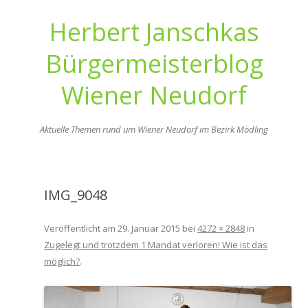
Herbert Janschkas
Bürgermeisterblog
Wiener Neudorf
Aktuelle Themen rund um Wiener Neudorf im Bezirk Mödling
Zum
Inhalt
springen
IMG_9048
Veröffentlicht am
29. Januar 2015
bei
4272 × 2848
in
Zugelegt und trotzdem 1 Mandat verloren! Wie ist das
möglich?
.