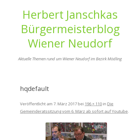
Herbert Janschkas
Bürgermeisterblog
Wiener Neudorf
Aktuelle Themen rund um Wiener Neudorf im Bezirk Mödling
Zum
Inhalt
springen
hqdefault
Veröffentlicht am
7. März 2017
bei
196 × 110
in
Die
Gemeinderatssitzung vom 6. März ab sofort auf Youtube
.