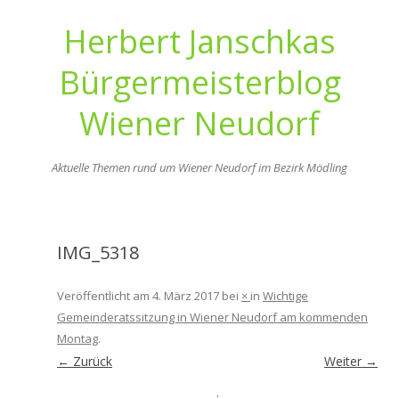
Herbert Janschkas
Bürgermeisterblog
Wiener Neudorf
Aktuelle Themen rund um Wiener Neudorf im Bezirk Mödling
Zum
Inhalt
springen
IMG_5318
Veröffentlicht am
4. März 2017
bei
×
in
Wichtige
Gemeinderatssitzung in Wiener Neudorf am kommenden
Montag
.
← Zurück
Weiter →