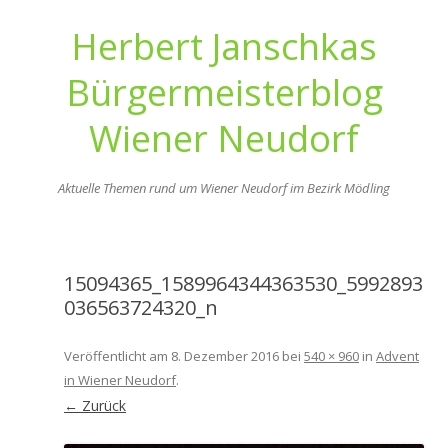
Herbert Janschkas
Bürgermeisterblog
Wiener Neudorf
Aktuelle Themen rund um Wiener Neudorf im Bezirk Mödling
Zum
Inhalt
springen
15094365_1589964344363530_5992893
036563724320_n
Veröffentlicht am
8. Dezember 2016
bei
540 × 960
in
Advent
in Wiener Neudorf
.
← Zurück