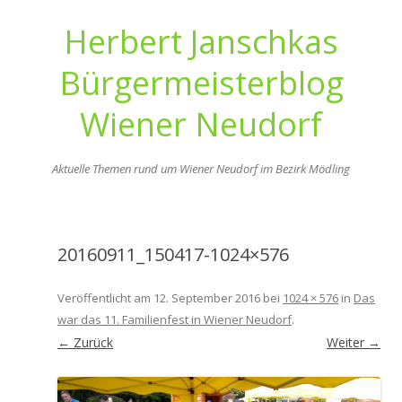
Herbert Janschkas
Bürgermeisterblog
Wiener Neudorf
Aktuelle Themen rund um Wiener Neudorf im Bezirk Mödling
Zum
Inhalt
springen
20160911_150417-1024×576
Veröffentlicht am
12. September 2016
bei
1024 × 576
in
Das
war das 11. Familienfest in Wiener Neudorf
.
← Zurück
Weiter →