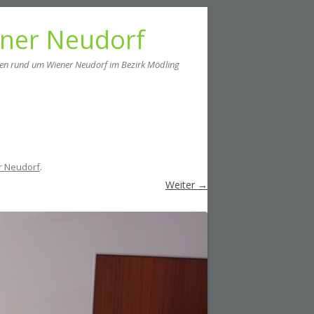
ener Neudorf
men rund um Wiener Neudorf im Bezirk Mödling
r Neudorf
.
Weiter →