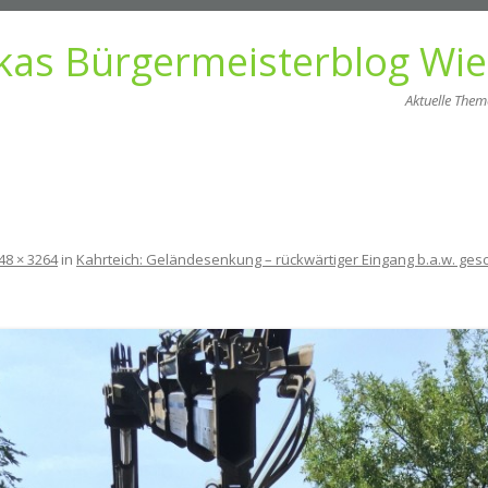
kas Bürgermeisterblog Wi
Aktuelle The
Zum
Inhalt
springen
48 × 3264
in
Kahrteich: Geländesenkung – rückwärtiger Eingang b.a.w. ges