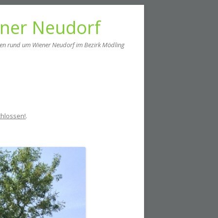
ener Neudorf
men rund um Wiener Neudorf im Bezirk Mödling
chlossen!
.