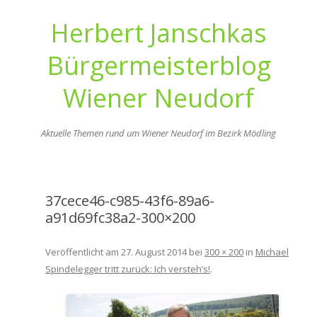
Herbert Janschkas
Bürgermeisterblog
Wiener Neudorf
Aktuelle Themen rund um Wiener Neudorf im Bezirk Mödling
Zum
Inhalt
springen
37cece46-c985-43f6-89a6-
a91d69fc38a2-300×200
Veröffentlicht am
27. August 2014
bei
300 × 200
in
Michael
Spindelegger tritt zurück: Ich versteh’s!
.